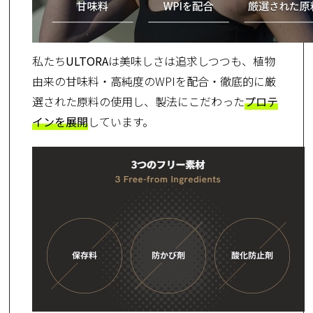
私たち
ULTORA
は美味しさは追求しつつも、植物
由来の甘味料・高純度のWPIを配合・徹底的に厳
選された原料の使用し、製法にこだわった
プロテ
インを展開
しています。