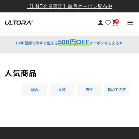
【LINE会員限定】毎月クーポン配布中
【定期おトク便】10％OFF+送料無料
0
500円OFF
LINE登録で今すぐ使える
クーポンもらえる▶︎
人気商品
総合
女性
男性
初めての方