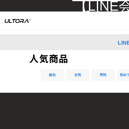
【LIN
【定期お
LI
人気商品
総合
女性
男性
初め