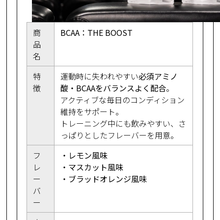
商
BCAA：THE BOOST
品
名
特
運動時に失われやすい
必須アミノ
徴
酸・BCAAをバランスよく配合
。
アクティブな毎日のコンディション
維持をサポート。
トレーニング中にも飲みやすい、さ
っぱりとしたフレーバーを用意。
フ
・レモン風味
レ
・マスカット風味
ー
・ブラッドオレンジ風味
バ
ー