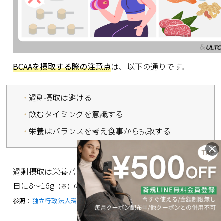
BCAAを摂取する際の注意点
は、以下の通りです。
過剰摂取は避ける
飲むタイミングを意識する
栄養はバランスを考え食事から摂取する
過剰摂取は栄養バランスの偏りの原因となるため、一
日に8～16g
の範囲で適量を摂取しましょう。
（※）
参照：
独立行政法人環境再生保全機構 ERCA