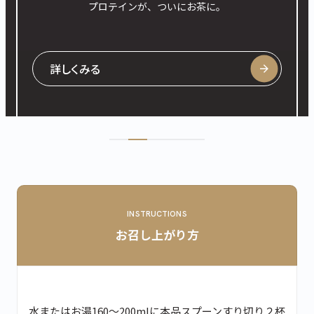
運動後のカラダが求めるものを、これひと
つで。
詳しくみる
INSTRUCTIONS
お召し上がり方
水またはお湯160〜200mlに本品スプーンすり切り２杯