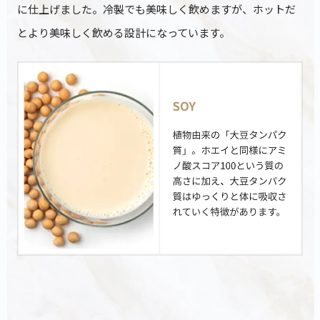
ティープロテイン
ホエイプロテイン
ビューティープロ
に仕上げました。冷製でも美味しく飲めますが、ホットだ
緑茶
抹茶ラテ
アサイーミックス
とより美味しく飲める設計になっています。
420g
810g
330g
3,690
5,940
3,218
¥
¥
¥
(税込)
(税込)
(税込)