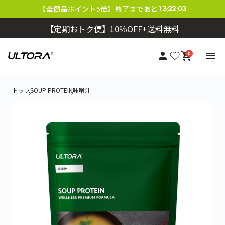
【LINE会員限定】毎月クーポン配布中
【全商品ポイント5倍】終了まであと
13
22
01
:
:
【定期おトク便】10％OFF+送料無料
0
トップ
SOUP PROTEIN
味噌汁