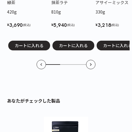
緑茶
抹茶ラテ
アサイーミックス
こちらも一緒にいかがですか？
420g
810g
330g
3,690
5,940
3,218
¥
¥
¥
(税込)
(税込)
(税込)
カートに入れる
カートに入れる
カートに入れる
ティープロテイン
ホエイプロテイン
ビューティープロ
緑茶
抹茶ラテ
アサイーミックス
420g
810g
330g
3,690
5,940
3,218
¥
¥
¥
(税込)
(税込)
(税込)
あなたがチェックした製品