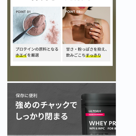
ティープロテイン
ホエイプロテイン
ビューティ
緑茶
抹茶ラテ
アサイーミ
420g
810g
330g
3,690
5,940
3,218
¥
¥
¥
(税込)
(税込)
(税込