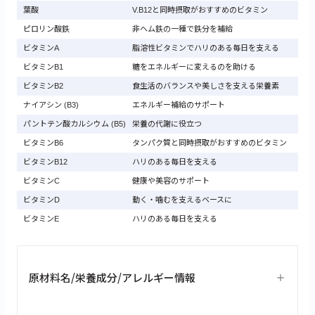
葉酸
V.B12と同時摂取がおすすめのビタミン
ピロリン酸鉄
非ヘム鉄の一種で鉄分を補給
ビタミンA
脂溶性ビタミンでハリのある毎日を支える
ビタミンB1
糖をエネルギーに変えるのを助ける
ビタミンB2
食生活のバランスや美しさを支える栄養素
ナイアシン (B3)
エネルギー補給のサポート
パントテン酸カルシウム (B5)
栄養の代謝に役立つ
ビタミンB6
タンパク質と同時摂取がおすすめのビタミン
ビタミンB12
ハリのある毎日を支える
ビタミンC
健康や美容のサポート
ビタミンD
動く・噛むを支えるベースに
ビタミンE
ハリのある毎日を支える
原材料名/栄養成分/アレルギー情報