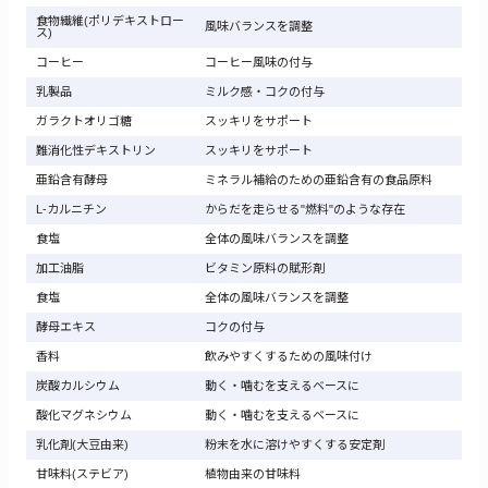
食物繊維(ポリデキストロー
風味バランスを調整
ス)
コーヒー
コーヒー風味の付与
乳製品
ミルク感・コクの付与
ガラクトオリゴ糖
スッキリをサポート
難消化性デキストリン
スッキリをサポート
亜鉛含有酵母
ミネラル補給のための亜鉛含有の食品原料
L-カルニチン
からだを走らせる"燃料"のような存在
食塩
全体の風味バランスを調整
加工油脂
ビタミン原料の賦形剤
食塩
全体の風味バランスを調整
酵母エキス
コクの付与
香料
飲みやすくするための風味付け
炭酸カルシウム
動く・噛むを支えるベースに
酸化マグネシウム
動く・噛むを支えるベースに
乳化剤(大豆由来)
粉末を水に溶けやすくする安定剤
甘味料(ステビア)
植物由来の甘味料