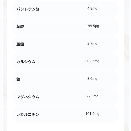
パントテン酸
4.8mg
葉酸
199.5μg
亜鉛
2.7mg
カルシウム
302.5mg
鉄
3.6mg
マグネシウム
97.5mg
L-カルニチン
101.9mg