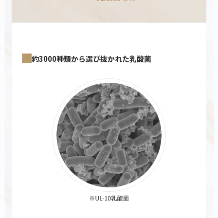
ティープロテイン
ホエイプロテイン
ビューティープロ
約3000種類から選び抜かれた乳酸菌
緑茶
抹茶ラテ
アサイーミックス
420g
810g
330g
3,690
5,940
3,218
¥
¥
¥
(税込)
(税込)
(税込)