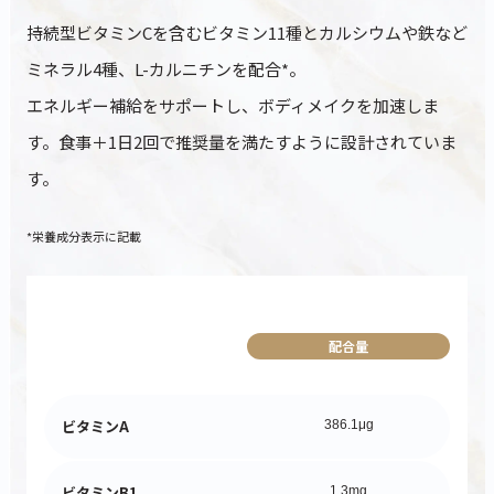
持続型ビタミンCを含むビタミン11種とカルシウムや鉄など
ミネラル4種、L-カルニチンを配合*。
エネルギー補給をサポートし、ボディメイクを加速しま
す。食事＋1日2回で推奨量を満たすように設計されていま
す。
*栄養成分表示に記載
配合量
ビタミンA
386.1μg
ビタミンB1
1.3mg