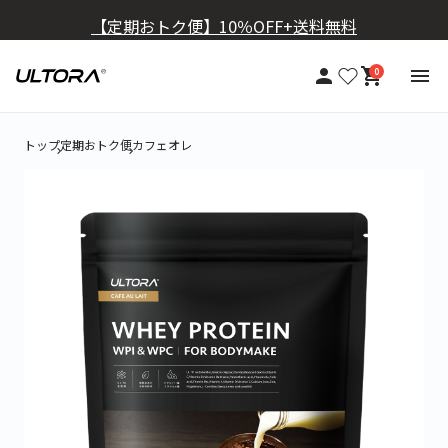
【定期おトク便】10％OFF+送料無料
0
トップ
定期おトク便
カフェオレ