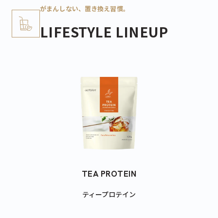
カートを確認
がまんしない、置き換え習慣。
LIFESTYLE LINEUP
こちらも一緒にいかがですか？
ティープロテイン
ホエイプロテイン
ビューティープロ
緑茶
抹茶ラテ
アサイーミックス
TEA PROTEIN
420g
810g
330g
ティープロテイン
3,690
5,940
3,218
¥
¥
¥
(税込)
(税込)
(税込)