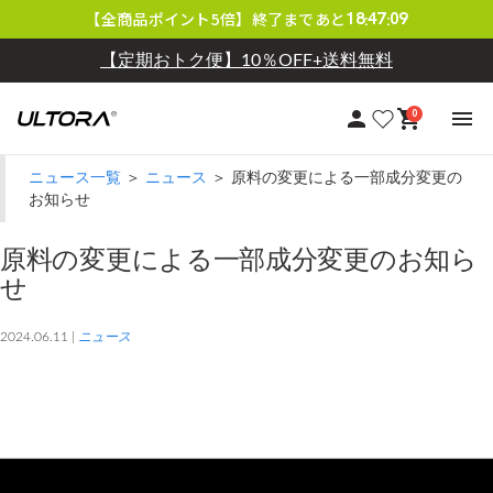
【LINE会員限定】毎月クーポン配布中
【全商品ポイント5倍】終了まであと
18
47
09
:
:
【定期おトク便】10％OFF+送料無料
0
ニュース一覧
＞
ニュース
＞ 原料の変更による一部成分変更の
お知らせ
原料の変更による一部成分変更のお知ら
せ
2024.06.11 |
ニュース