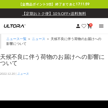
【LINE会員限定】毎月クーポン配布中
【全商品ポイント5倍】終了まであと
17
11
59
:
:
【定期おトク便】10％OFF+送料無料
0
ニュース一覧
＞
ニュース
＞ 天候不良に伴う荷物のお届けへの
影響について
天候不良に伴う荷物のお届けへの影響に
ついて
2022.12.20 |
ニュース