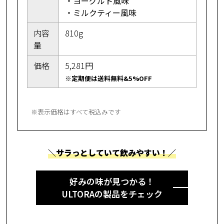
・ヨーグルト風味
・ミルクティー風味
内容
810g
量
価格
5,281円
※定期便は送料無料&5%OFF
※表示価格はすべて税込みです
＼サラっとしていて飲みやすい！／
好みの味が見つかる！
ULTORAの製品をチェック