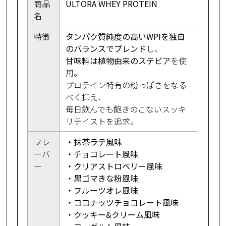
商品
ULTORA WHEY PROTEIN
名
特徴
タンパク質純度の高いWPIを独自
のバランスでブレンド
し、
甘味料は植物由来のステビア
を使
用。
プロテイン特有の粉っぽさをなる
べく抑え、
毎日飲んでも飽きのこないスッキ
リテイストを追求。
フレ
・抹茶ラテ風味
ーバ
・チョコレート風味
ー
・クリアストロベリー風味
・黒ゴマきな粉風味
・フルーツオレ風味
・ココナッツチョコレート風味
・クッキー&クリーム風味