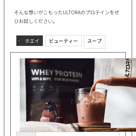
そんな想いがこもったULTORAのプロテインをぜ
ひお試しください。
ホエイ
ビューティー
スープ