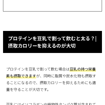
プロテインを豆乳で割って飲むと太る？|
摂取カロリーを抑えるのが大切
プロテインを豆乳で割って飲む場合は
豆乳の持つ栄養
素も摂取できます
が、同時に脂質や炭水化物も摂取す
ることになるので、摂取カロリーを抑えるためにも適
量を守ることが大切です。
豆乳にはイソフラボンや植物性タンパク質が含まれて