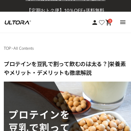
【定期おトク便】10％OFF+送料無料
0
TOP
>
All Contents
プロテインを豆乳で割って飲むのは太る？|栄養素
やメリット・デメリットも徹底解説