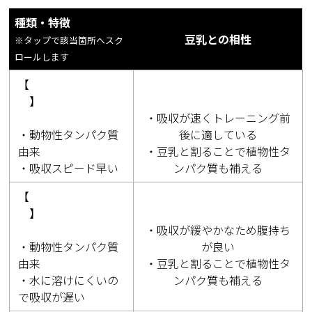
種類・特徴
豆乳との相性
※タップで該当箇所へスク
ロールします
【
ホエイプロテイ
ン
】
・吸収が速くトレーニング前
・動物性タンパク質
後に適している
由来
・豆乳と割ることで植物性タ
・吸収スピード早い
ンパク質も補える
【
カゼイプロテイ
ン
】
・吸収が緩やかなため腹持ち
・動物性タンパク質
が良い
由来
・豆乳と割ることで植物性タ
・水に溶けにくいの
ンパク質も補える
で吸収が遅い