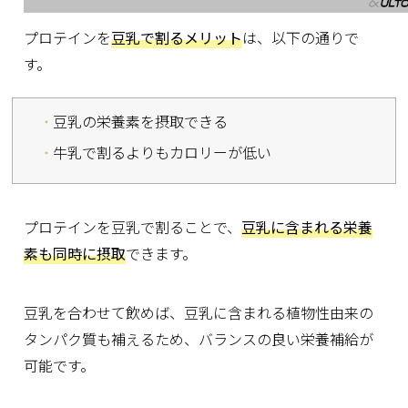
プロテインを
豆乳で割るメリット
は、以下の通りで
す。
豆乳の栄養素を摂取できる
牛乳で割るよりもカロリーが低い
プロテインを豆乳で割ることで、
豆乳に含まれる栄養
素も同時に摂取
できます。
豆乳を合わせて飲めば、豆乳に含まれる植物性由来の
タンパク質も補えるため、バランスの良い栄養補給が
可能です。