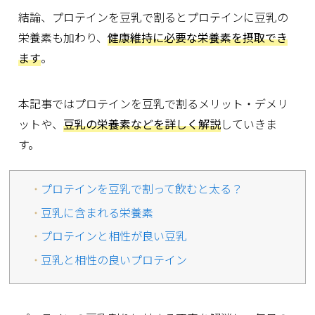
結論、プロテインを豆乳で割るとプロテインに豆乳の
栄養素も加わり、
健康維持に必要な栄養素を摂取でき
ます
。
本記事ではプロテインを豆乳で割るメリット・デメリ
ットや、
豆乳の栄養素などを詳しく解説
していきま
す。
プロテインを豆乳で割って飲むと太る？
豆乳に含まれる栄養素
プロテインと相性が良い豆乳
豆乳と相性の良いプロテイン