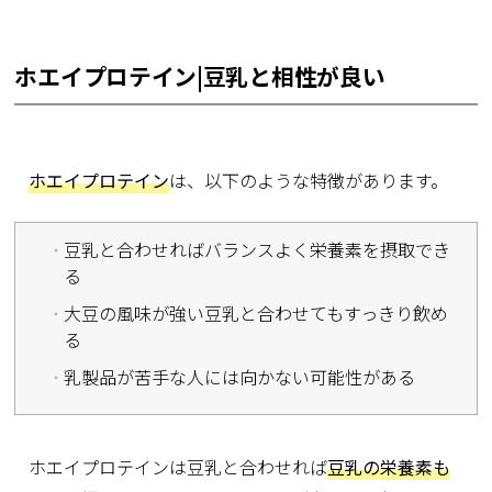
ホエイプロテイン|豆乳と相性が良い
ホエイプロテイン
は、以下のような特徴があります。
豆乳と合わせればバランスよく栄養素を摂取でき
る
大豆の風味が強い豆乳と合わせてもすっきり飲め
る
乳製品が苦手な人には向かない可能性がある
ホエイプロテインは豆乳と合わせれば
豆乳の栄養素も