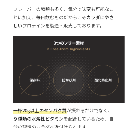
フレーバーの種類も多く、気分で味変も可能なこ
とに加え、毎日飲むものだからこそ
カラダにやさ
しい
プロテインを製造・販売しております。
一杯20g以上のタンパク質
が摂れるだけでなく、
９種類の水溶性ビタミン
を配合しているため、自
分の理想のカラダへ近付けられます。