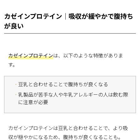
カゼインプロテイン｜吸収が緩やかで腹持ち
が良い
カゼインプロテイン
は、以下のような特徴がありま
す。
豆乳と合わせることで腹持ちが良くなる
乳製品が苦手な人や牛乳アレルギーの人は飲む際
に注意が必要
カゼインプロテインは豆乳と合わせることで、より吸
収が穏やかになるため、腹持ちが良くなることも。