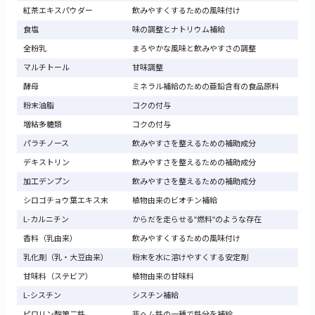
紅茶エキスパウダー
飲みやすくするための風味付け
食塩
味の調整とナトリウム補給
全粉乳
まろやかな風味と飲みやすさの調整
マルチトール
甘味調整
酵母
ミネラル補給のための亜鉛含有の食品原料
粉末油脂
コクの付与
増粘多糖類
コクの付与
パラチノース
飲みやすさを整えるための補助成分
デキストリン
飲みやすさを整えるための補助成分
加工デンプン
飲みやすさを整えるための補助成分
シロゴチョウ葉エキス末
植物由来のビオチン補給
L-カルニチン
からだを走らせる"燃料"のような存在
香料（乳由来）
飲みやすくするための風味付け
乳化剤（乳・大豆由来）
粉末を水に溶けやすくする安定剤
甘味料（ステビア）
植物由来の甘味料
L-シスチン
シスチン補給
ピロリン酸第二鉄
非ヘム鉄の一種で鉄分を補給