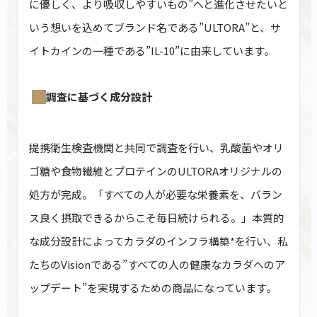
に優しく、より吸収しやすいもの”へと進化させたいと
いう想いを込めてブランド名である”ULTORA”と、サ
イトカインの一種である”IL-10”に由来しています。
ティープロテイン
ホエイプロテイン
ビューティープロ
緑茶
抹茶ラテ
アサイーミックス
調査に基づく成分設計
420g
810g
330g
3,690
5,940
3,218
¥
¥
¥
(税込)
(税込)
(税込)
提携衛生検査機関と共同で調査を行い、乳酸菌やオリ
ゴ糖や食物繊維とプロテインのULTORAオリジナルの
処方が完成。「すべての人が必要な栄養素を、バラン
ス良く摂取できるからこそ毎日続けられる。」本質的
な成分設計によってカラダのインフラ構築*を行い、私
たちのVisionである”すべての人の健康なカラダへのア
ップデート”を実現するための商品になっています。