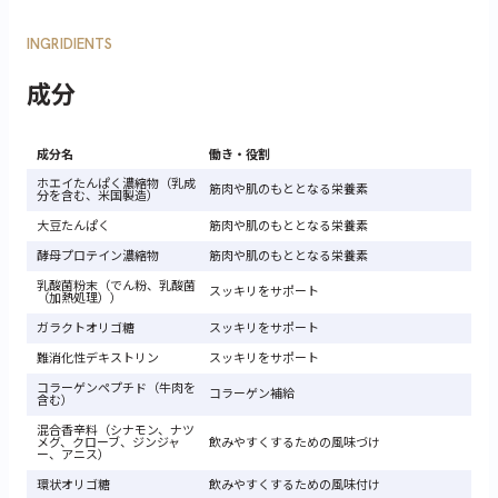
INGRIDIENTS
成分
成分名
働き・役割
ホエイたんぱく濃縮物（乳成
筋肉や肌のもととなる栄養素
分を含む、米国製造）
大豆たんぱく
筋肉や肌のもととなる栄養素
酵母プロテイン濃縮物
筋肉や肌のもととなる栄養素
乳酸菌粉末（でん粉、乳酸菌
スッキリをサポート
（加熱処理））
ガラクトオリゴ糖
スッキリをサポート
難消化性デキストリン
スッキリをサポート
コラーゲンペプチド（牛肉を
コラーゲン補給
含む）
混合香辛料（シナモン、ナツ
メグ、クローブ、ジンジャ
飲みやすくするための風味づけ
ー、アニス）
環状オリゴ糖
飲みやすくするための風味付け