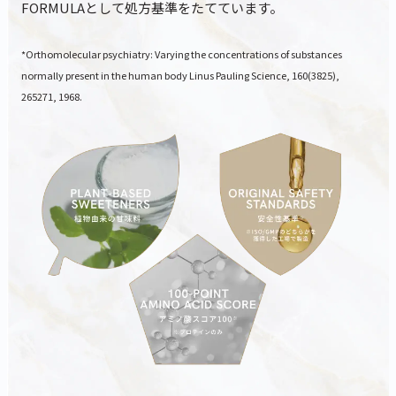
FORMULAとして処方基準をたてています。
*Orthomolecular psychiatry: Varying the concentrations of substances
normally present in the human body Linus Pauling Science, 160(3825),
265271, 1968.