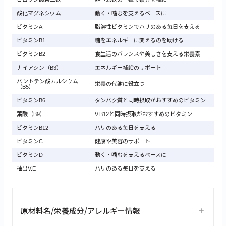
酸化マグネシウム
動く・噛むを支えるベースに
ビタミンA
脂溶性ビタミンでハリのある毎日を支える
ビタミンB1
糖をエネルギーに変えるのを助ける
ビタミンB2
食生活のバランスや美しさを支える栄養素
ナイアシン（B3）
エネルギー補給のサポート
パントテン酸カルシウム
栄養の代謝に役立つ
（B5）
ビタミンB6
タンパク質と同時摂取がおすすめのビタミン
葉酸（B9）
V.B12と同時摂取がおすすめのビタミン
ビタミンB12
ハリのある毎日を支える
ビタミンC
健康や美容のサポート
ビタミンD
動く・噛むを支えるベースに
抽出V.E
ハリのある毎日を支える
原材料名/栄養成分/アレルギー情報