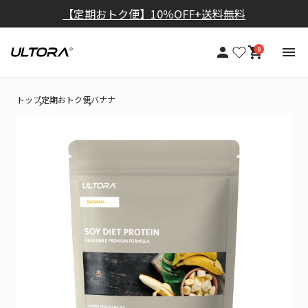
【定期おトク便】10％OFF+送料無料
0
トップ
定期おトク便
バナナ