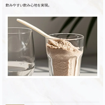
緑茶
抹茶ラテ
アサイーミックス
飲みやすい飲み心地を実現。
420g
810g
330g
3,690
5,940
3,218
¥
¥
¥
(税込)
(税込)
(税込)