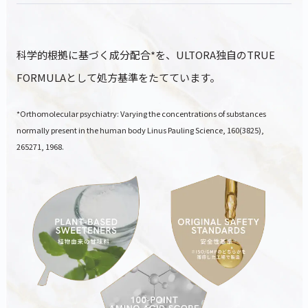
科学的根拠に基づく成分配合*を、ULTORA独自のTRUE
FORMULAとして処方基準をたてています。
*Orthomolecular psychiatry: Varying the concentrations of substances
normally present in the human body Linus Pauling Science, 160(3825),
265271, 1968.