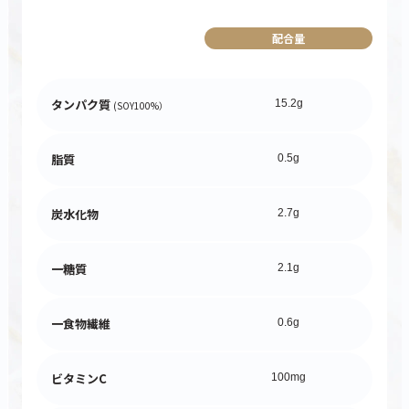
配合量
タンパク質
15.2g
(SOY100%）
脂質
0.5g
炭水化物
2.7g
一糖質
2.1g
一食物繊維
0.6g
ビタミンC
100mg