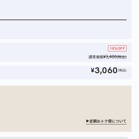
ープロテイン
スーププロテイン
EAA オリジナル ワークア
ウト ブレンド
ーラテ
コーンポタージュ
10%OFF
レモンウォーター
¥3,400
通常価格
(税込)
420g
510g
3,060
¥
(税込)
3,400
¥
)
(税込)
4,680
¥
(税込)
定期おトク便について