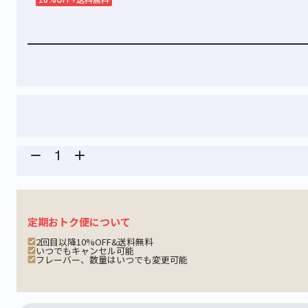
ティープロテイン
ホエイプロテイン
ビューティ
緑茶
抹茶ラテ
アサイーミ
420g
810g
330g
3,690
5,940
3,218
¥
¥
¥
(税込)
(税込)
(税込
定期おトク便について
2回目以降10%OFF&送料無料
いつでもキャンセル可能
フレーバー、数量はいつでも変更可能