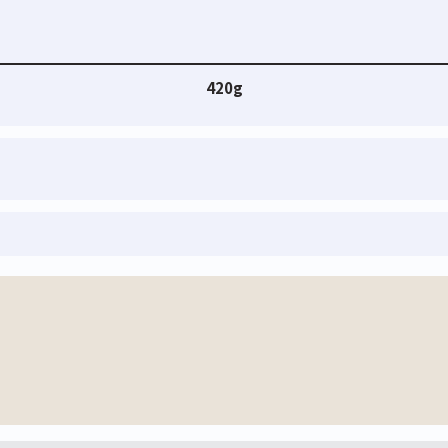
420g
ープロテイン
ホエイプロテイン
ティープロテイン
ビューティ
WPI100
ックス
ストレートティー
チャイティ
生キャラメル
420g
330g
1,000g
3,690
3,218
¥
¥
)
(税込)
(税込
7,980
¥
(税込)