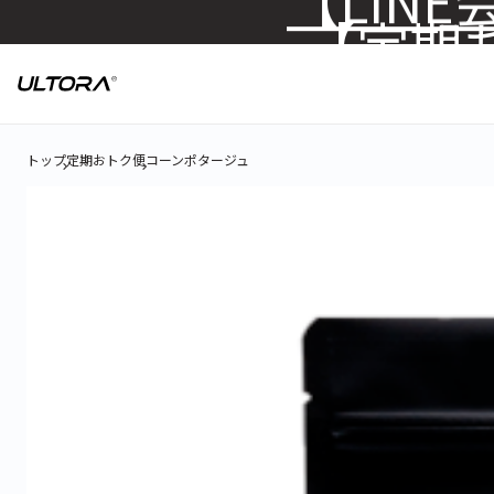
【定期お
トップ
定期おトク便
コーンポタージュ