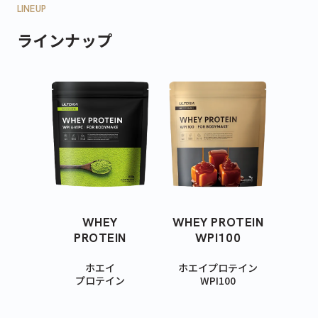
LINEUP
ラインナップ
ティープロテイン
ホエイプロテイン
ビューティープロ
緑茶
抹茶ラテ
アサイーミックス
420g
810g
330g
3,690
5,940
3,218
¥
¥
¥
(税込)
(税込)
(税込)
WHEY
WHEY PROTEIN
PROTEIN
WPI100
ホエイ
ホエイプロテイン
プロテイン
WPI100