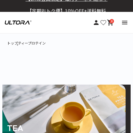
【定期おトク便】10％OFF+送料無料
0
トップ
ティープロテイン
TEA