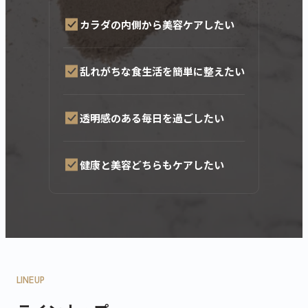
カラダの内側から美容ケアしたい
ティープロテイン
ホエイプロテイン
ビューティープロ
乱れがちな食生活を簡単に整えたい
緑茶
抹茶ラテ
アサイーミックス
420g
810g
330g
透明感のある毎日を過ごしたい
3,690
5,940
3,218
¥
¥
¥
(税込)
(税込)
(税込)
健康と美容どちらもケアしたい
LINEUP